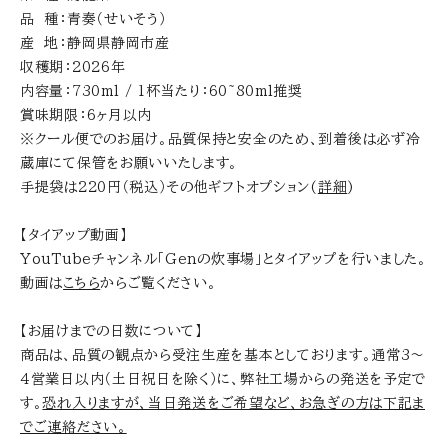
品 種：青奏（せいそう）
産 地：静岡県静岡市産
収穫期：2026年
内容量：730ml / 1杯当たり：60~80ml推奨
賞味期限：6ヶ月以内
※クール便でのお届け。品質保持と安全のため、到着後は必ず冷
蔵庫にて保管をお願いいたします。
手提袋は220円（税込）その他ギフトオプション(
詳細
)
【タイアップ動画】
YouTubeチャンネル「Genの炊事場」とタイアップを行いました。
動画は
こちら
からご覧ください。
【お届けまでの日数について】
商品は、品質の観点から受注生産を基本としております。通常3～
４営業日以内（土日祝日を除く）に、弊社工場からの発送を予定で
す。
恐れ入りますが、当日発送をご希望など、お急ぎの方は下記ま
でご連絡ださい。