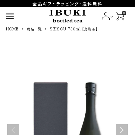
全品ギフトラッピング・送料無料
HOME
商品一覧
SEISOU - 烏龍茶
menu
0
SEISOU 730ml 【烏龍茶】
HOME
商品一覧
SEISOU 730ml 【烏龍茶】
商品一覧
IBUKI - うまみの煎茶
KOUSHUN - 香りの煎茶
NIROKU - 和紅茶
そのほかラインナップ
法人ギフト
コンテンツ