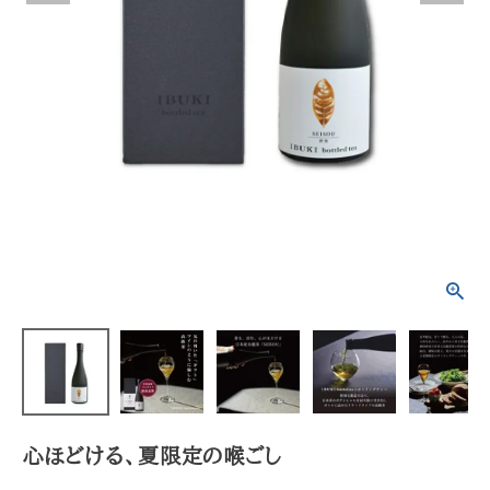
INFORMATION
プライバシーポリシー
特定商取引法について
お問い合わせ
ACCOUNT MENU
ようこそ ゲスト 様
meeting_room
person
ログイン
会員登録
心ほどける、夏限定の喉ごし