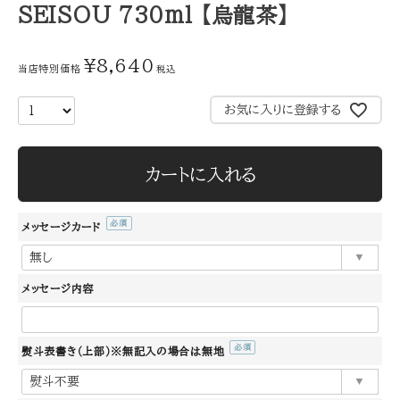
SEISOU 730ml 【烏龍茶】
¥
8,640
当店特別価格
税込
お気に入りに登録する
カートに入れる
メッセージカード
(必
須)
メッセージ内容
熨斗表書き（上部）※無記入の場合は無地
(必
須)