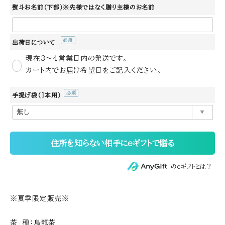
熨斗お名前（下部）※先様ではなく贈り主様のお名前
出荷日について
(必
現在3～4営業日内の発送です。
須)
カート内でお届け希望日をご記入ください。
手提げ袋（1本用）
(必
須)
住所を知らない相手にeギフトで贈る
のeギフトとは？
※夏季限定販売※
茶 種：烏龍茶